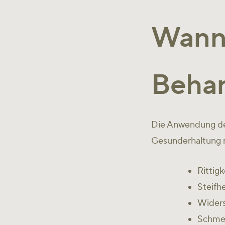
Wann 
Behan
Die Anwendung der
Gesunderhaltung m
​Ritti
Steifhe
Widers
Schme