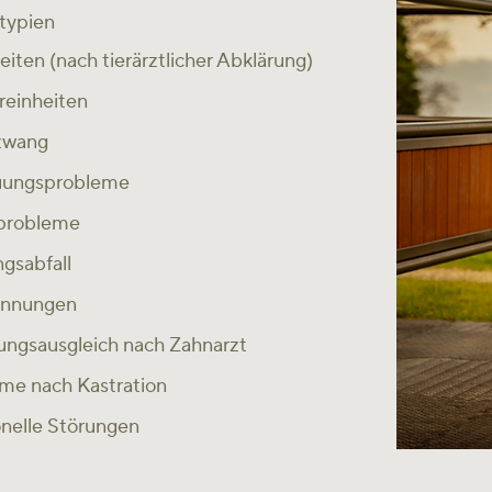
typien
iten (nach tierärztlicher Abklärung)
reinheiten
zwang
uungsprobleme
probleme
ngsabfall
annungen
ngsausgleich nach Zahnarzt
me nach Kastration
elle Störungen