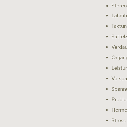
Stereo
Lahmhe
Taktun
Sattel
Verda
Organ
Leistu
Versp
Spannu
Proble
Hormon
Stress